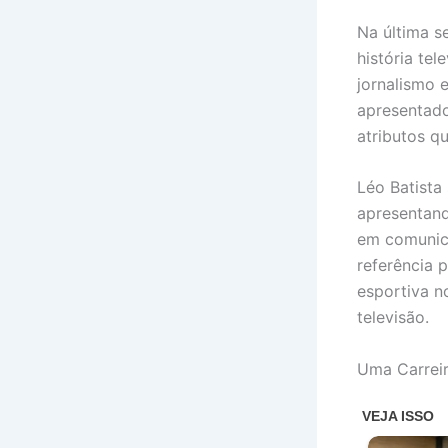
Na última s
história tel
jornalismo 
apresentado
atributos q
Léo Batista
apresentand
em comunica
referência 
esportiva n
televisão.
Uma Carreir