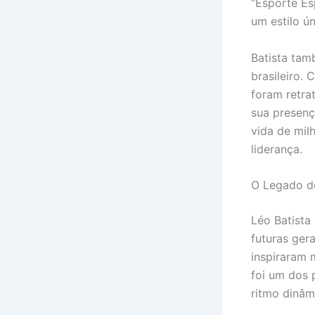
“Esporte Es
um estilo ún
Batista tam
brasileiro.
foram retra
sua presenç
vida de mil
liderança.
O Legado de
Léo Batista
futuras ger
inspiraram 
foi um dos 
ritmo dinâm