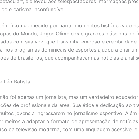
petacular”, ele levou aos telespectadores informações prec
ico e carisma inconfundível.
bém ficou conhecido por narrar momentos históricos do e
 Copas do Mundo, Jogos Olímpicos e grandes clássicos do f
tados com sua voz, que transmitia emoção e credibilidade.
a nos programas dominicais de esportes ajudou a criar um 
hões de brasileiros, que acompanhavam as notícias e anális
 Léo Batista
 não foi apenas um jornalista, mas um verdadeiro educador
ações de profissionais da área. Sua ética e dedicação ao tr
muitos jovens a ingressarem no jornalismo esportivo. Além d
primeiros a adaptar o formato de apresentação de notícias
ico da televisão moderna, com uma linguagem acessível e 