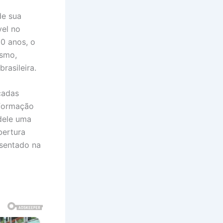
de sua
vel no
0 anos, o
ismo,
rasileira.
cadas
 formação
dele uma
bertura
esentado na