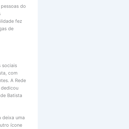
s pessoas do
s
lidade fez
gas de
 sociais
sta, com
ntes. A Rede
, dedicou
de Batista
da deixa uma
utro ícone