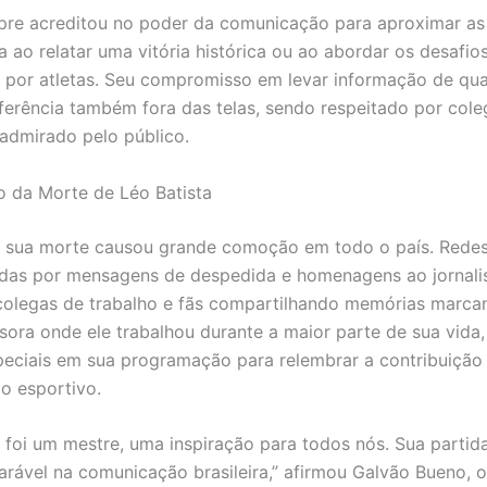
pre acreditou no poder da comunicação para aproximar a
a ao relatar uma vitória histórica ou ao abordar os desafio
 por atletas. Seu compromisso em levar informação de qua
ferência também fora das telas, sendo respeitado por cole
 admirado pelo público.
 da Morte de Léo Batista
e sua morte causou grande comoção em todo o país. Redes
das por mensagens de despedida e homenagens ao jornali
-colegas de trabalho e fãs compartilhando memórias marca
sora onde ele trabalhou durante a maior parte de sua vida
eciais em sua programação para relembrar a contribuição 
mo esportivo.
a foi um mestre, uma inspiração para todos nós. Sua parti
parável na comunicação brasileira,” afirmou Galvão Bueno, o