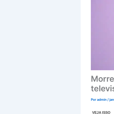
Morre
televi
Por
admin
/
ja