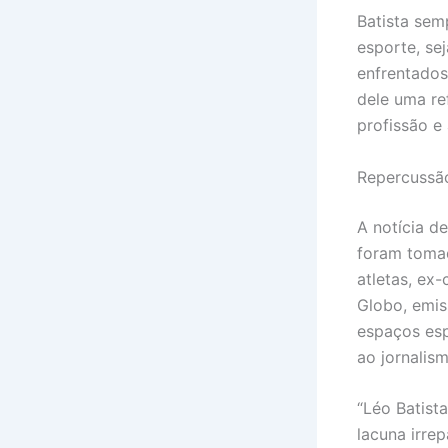
Batista sem
esporte, sej
enfrentados
dele uma re
profissão e
Repercussão
A notícia d
foram toma
atletas, ex
Globo, emis
espaços esp
ao jornalis
“Léo Batist
lacuna irre