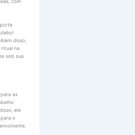
isas, com
sporte
utebol
 Além disso,
ritual na
es sob sua
 para as
abalho
isso, ele
 para o
envolvente.