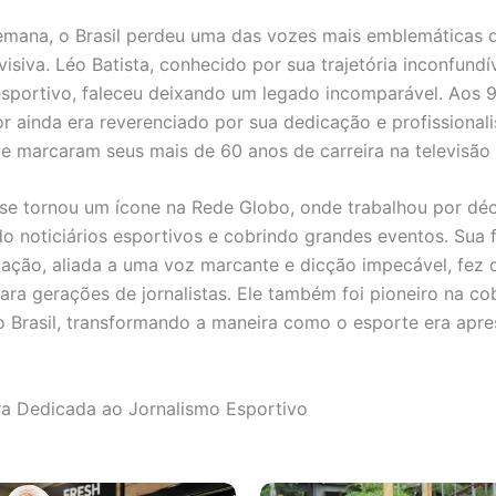
emana, o Brasil perdeu uma das vozes mais emblemáticas 
evisiva. Léo Batista, conhecido por sua trajetória inconfundí
esportivo, faleceu deixando um legado incomparável. Aos 9
r ainda era reverenciado por sua dedicação e profissional
ue marcaram seus mais de 60 anos de carreira na televisão b
 se tornou um ícone na Rede Globo, onde trabalhou por dé
o noticiários esportivos e cobrindo grandes eventos. Sua
ção, aliada a uma voz marcante e dicção impecável, fez 
para gerações de jornalistas. Ele também foi pioneiro na co
o Brasil, transformando a maneira como o esporte era apr
a Dedicada ao Jornalismo Esportivo