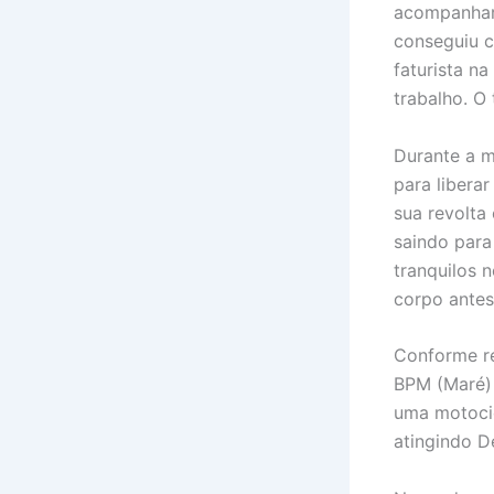
acompanhar 
conseguiu c
faturista n
trabalho. O
Durante a m
para libera
sua revolta
saindo para
tranquilos 
corpo antes
Conforme re
BPM (Maré) 
uma motocic
atingindo D