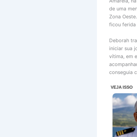
Amarela, na
de uma meni
Zona Oeste.
ficou ferida
Deborah tra
iniciar sua 
vítima, em 
acompanhand
conseguia c