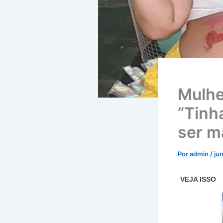
Mulhe
“Tinh
ser m
Por
admin
/
ju