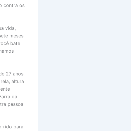
o contra os
a vida,
sete meses
você bate
amamos
de 27 anos,
ela, altura
mente
Barra da
utra pessoa
orrido para