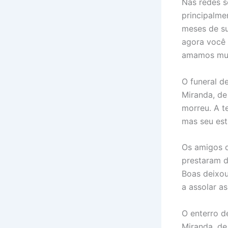
Nas redes s
principalme
meses de su
agora você 
amamos mui
O funeral d
Miranda, de
morreu. A te
mas seu est
Os amigos q
prestaram d
Boas deixou
a assolar as
O enterro d
Miranda, de