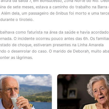
 altura da saída 7, em Bonsucesso, Zona Norte do Rio. Deb
na de sete meses, estava a caminho do trabalho na Barra d
 Além dela, um passageiro de ônibus foi morto e uma terc
 durante o tiroteio.
balhava como faturista na área da saúde e havia acordado
jornada. O incidente ocorreu pouco antes das 6h. Os familia
estado de choque, estiveram presentes na Linha Amarela
o o desenrolar do caso. O marido de Deborah, muito aba
onter as lágrimas.