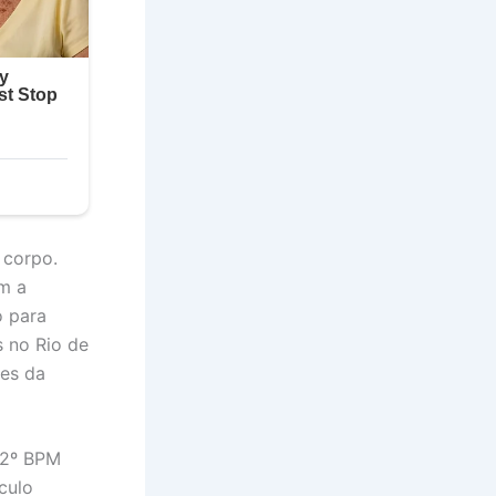
 corpo.
m a
o para
s no Rio de
tes da
 22º BPM
culo