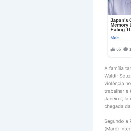
A família t
Waldir Souz
violência n
trabalhar e
Janeiro”, l
chegada da 
Segundo a P
(Maré) inte