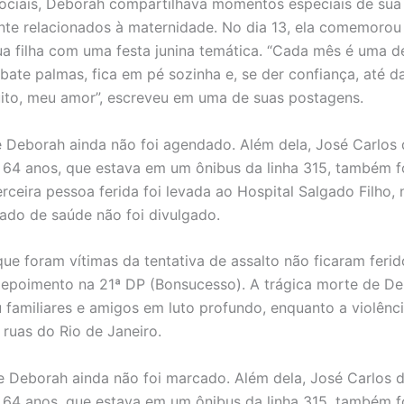
ociais, Deborah compartilhava momentos especiais de sua 
nte relacionados à maternidade. No dia 13, ela comemorou
a filha com uma festa junina temática. “Cada mês é uma d
bate palmas, fica em pé sozinha e, se der confiança, até d
to, meu amor”, escreveu em uma de suas postagens.
e Deborah ainda não foi agendado. Além dela, José Carlos 
 64 anos, que estava em um ônibus da linha 315, também f
rceira pessoa ferida foi levada ao Hospital Salgado Filho, 
ado de saúde não foi divulgado.
ue foram vítimas da tentativa de assalto não ficaram ferid
epoimento na 21ª DP (Bonsucesso). A trágica morte de De
 familiares e amigos em luto profundo, enquanto a violênc
 ruas do Rio de Janeiro.
e Deborah ainda não foi marcado. Além dela, José Carlos d
 64 anos, que estava em um ônibus da linha 315, também f