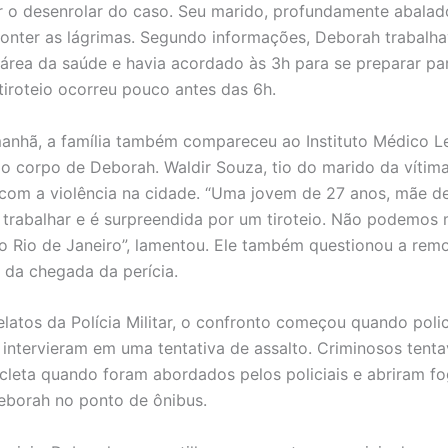
o desenrolar do caso. Seu marido, profundamente abalad
onter as lágrimas. Segundo informações, Deborah trabalh
a área da saúde e havia acordado às 3h para se preparar pa
 tiroteio ocorreu pouco antes das 6h.
anhã, a família também compareceu ao Instituto Médico Le
r o corpo de Deborah. Waldir Souza, tio do marido da vítim
 com a violência na cidade. “Uma jovem de 27 anos, mãe d
 trabalhar e é surpreendida por um tiroteio. Não podemos 
no Rio de Janeiro”, lamentou. Ele também questionou a re
 da chegada da perícia.
latos da Polícia Militar, o confronto começou quando polic
intervieram em uma tentativa de assalto. Criminosos tent
leta quando foram abordados pelos policiais e abriram fo
eborah no ponto de ônibus.