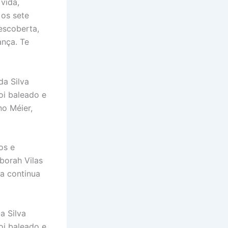
vida,
 os sete
escoberta,
ança. Te
da Silva
oi baleado e
no Méier,
os e
borah Vilas
ia continua
a Silva
oi baleado e