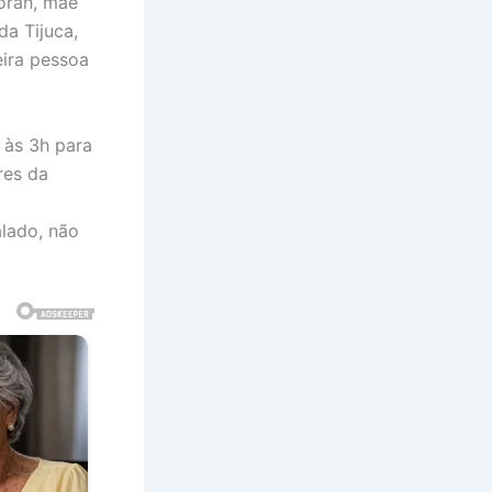
orah, mãe
a Tijuca,
eira pessoa
 às 3h para
res da
lado, não