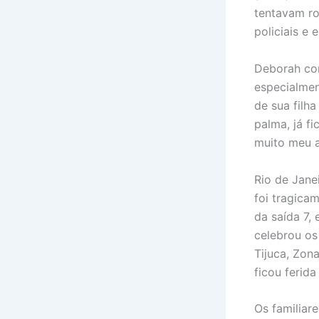
tentavam ro
policiais e
Deborah com
especialmen
de sua filh
palma, já f
muito meu 
Rio de Jane
foi tragica
da saída 7,
celebrou os
Tijuca, Zon
ficou ferida
Os familiar