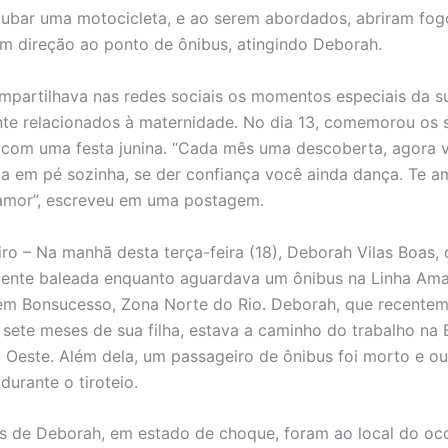
ubar uma motocicleta, e ao serem abordados, abriram fog
 em direção ao ponto de ônibus, atingindo Deborah.
partilhava nas redes sociais os momentos especiais da su
te relacionados à maternidade. No dia 13, comemorou os 
a com uma festa junina. “Cada mês uma descoberta, agora 
ica em pé sozinha, se der confiança você ainda dança. Te 
amor”, escreveu em uma postagem.
iro – Na manhã desta terça-feira (18), Deborah Vilas Boas, 
mente baleada enquanto aguardava um ônibus na Linha Amar
 em Bonsucesso, Zona Norte do Rio. Deborah, que recente
 sete meses de sua filha, estava a caminho do trabalho na 
a Oeste. Além dela, um passageiro de ônibus foi morto e o
 durante o tiroteio.
es de Deborah, em estado de choque, foram ao local do oc