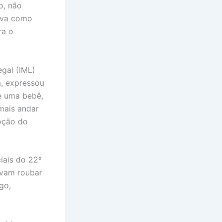
o, não
ava como
ra o
gal (IML)
a, expressou
e uma bebê,
mais andar
moção do
iais do 22º
avam roubar
go,