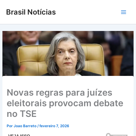
Ir
Brasil Notícias
para
Main
o
conteúdo
Men
Novas regras para juízes
eleitorais provocam debate
no TSE
Por
Joao Barreto
/
fevereiro 7, 2026