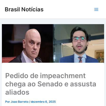
Ir
Brasil Notícias
para
Main
o
conteúdo
Men
Pedido de impeachment
chega ao Senado e assusta
aliados
Por
Joao Barreto
/
dezembro 6, 2025