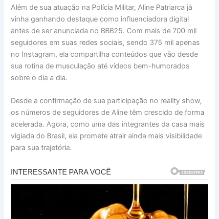
Além de sua atuação na Polícia Militar, Aline Patriarca já
vinha ganhando destaque como influenciadora digital
antes de ser anunciada no BBB25. Com mais de 700 mil
seguidores em suas redes sociais, sendo 375 mil apenas
no Instagram, ela compartilha conteúdos que vão desde
sua rotina de musculação até vídeos bem-humorados
sobre o dia a dia.
Desde a confirmação de sua participação no reality show,
os números de seguidores de Aline têm crescido de forma
acelerada. Agora, como uma das integrantes da casa mais
vigiada do Brasil, ela promete atrair ainda mais visibilidade
para sua trajetória.