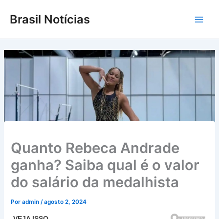
Ir
Brasil Notícias
para
Main
o
conteúdo
Men
Quanto Rebeca Andrade
ganha? Saiba qual é o valor
do salário da medalhista
Por
admin
/
agosto 2, 2024