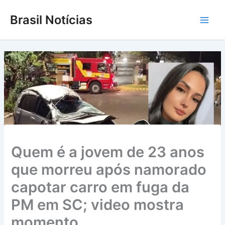
Ir
Brasil Notícias
para
Main
o
conteúdo
Men
Quem é a jovem de 23 anos
que morreu após namorado
capotar carro em fuga da
PM em SC; video mostra
momento