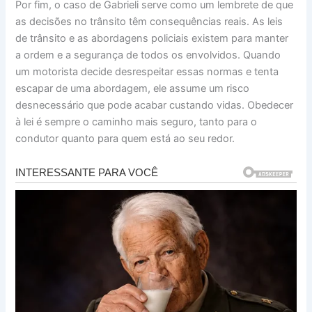
Por fim, o caso de Gabrieli serve como um lembrete de que
as decisões no trânsito têm consequências reais. As leis
de trânsito e as abordagens policiais existem para manter
a ordem e a segurança de todos os envolvidos. Quando
um motorista decide desrespeitar essas normas e tenta
escapar de uma abordagem, ele assume um risco
desnecessário que pode acabar custando vidas. Obedecer
à lei é sempre o caminho mais seguro, tanto para o
condutor quanto para quem está ao seu redor.