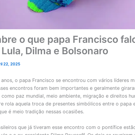
bre o que papa Francisco fal
 Lula, Dilma e Bolsonaro
ril 22, 2025
 anos, o papa Francisco se encontrou com vários líderes m
sses encontros foram bem importantes e geralmente girar
 como paz mundial, meio ambiente, migração e direitos h
re rola aquela troca de presentes simbólicos entre o papa 
que é meio tradição nessas ocasiões.
asileiros que já tiveram esse encontro com o pontífice estã
Lula e a ex-presidenta Dilma Rousseff. Os dois se reuniram