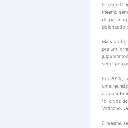
E sobre Dil
mesmo sem t
do papa rep
polarizado 
Mais tarde,
pra um jorn
julgamentos
sem interess
Em 2023, Lu
uma reunião
como a fome
foi a vez d
Vaticano. O
E mesmo se