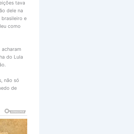
eições tava
ão dele na
brasileiro e
ndeu como
a, acharam
ha do Lula
ão.
s, não só
 medo de