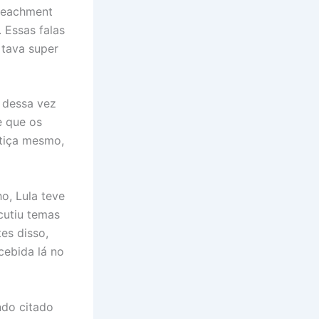
mpeachment
 Essas falas
 tava super
 dessa vez
e que os
stiça mesmo,
o, Lula teve
cutiu temas
es disso,
cebida lá no
ndo citado