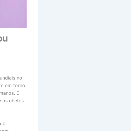
ou
undiais no
am em torno
umanos. E
e os chefes
o o
 com