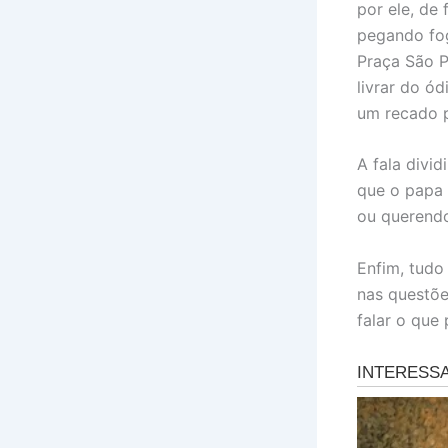
por ele, de
pegando fog
Praça São P
livrar do ó
um recado p
A fala divi
que o papa 
ou querendo
Enfim, tudo
nas questõe
falar o que