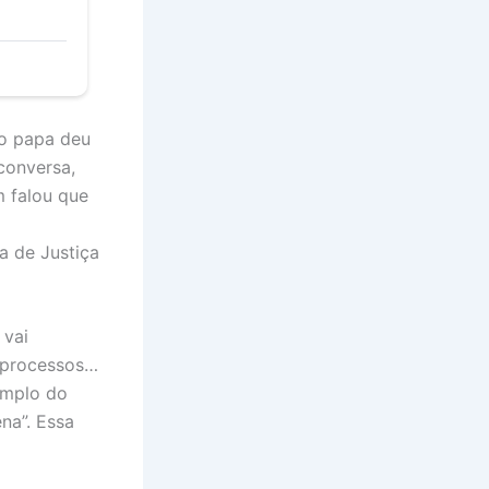
 o papa deu
conversa,
m falou que
a de Justiça
 vai
 processos…
emplo do
na”. Essa