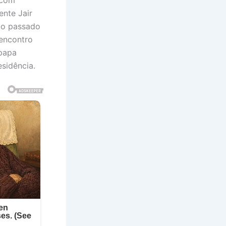
ente Jair
do passado
 encontro
 papa
esidência.