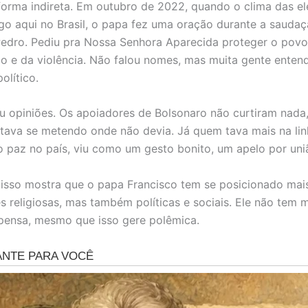
 forma indireta. Em outubro de 2022, quando o clima das el
o aqui no Brasil, o papa fez uma oração durante a saudaç
edro. Pediu pra Nossa Senhora Aparecida proteger o povo 
dio e da violência. Não falou nomes, mas muita gente ente
olítico.
diu opiniões. Os apoiadores de Bolsonaro não curtiram nad
tava se metendo onde não devia. Já quem tava mais na lin
 paz no país, viu como um gesto bonito, um apelo por uni
 isso mostra que o papa Francisco tem se posicionado mai
s religiosas, mas também políticas e sociais. Ele não tem
 pensa, mesmo que isso gere polêmica.