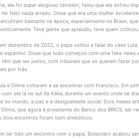
ma, ele foi super elogioso também, falou que ela sofreu i
er feito nada errado. Disse que era uma mulher excelente.
ercutiram bastante na época, especialmente no Brasil, que
politicamente. Teve gente que aplaudiu, teve quem criticou.
 em dezembro de 2022, o papa voltou a falar do caso Lula,
al espanhol. Disse que tudo começou com uma fake news 
 têm que ser justos, com tribunais que só querem fazer ju
es por trás.
la e Dilma voltaram a se encontrar com Francisco. Em junh
 com ele lá no sul da Itália, durante um evento onde se dis
 no mundo, a paz e a desigualdade social. Dois meses ant
e Dilma, que agora é presidente do Banco dos BRICS, ser re
s dois encontros foram bem simbólicos.
m ter tido um encontro com o papa, Bolsonaro acabou se