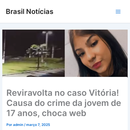
Ir
Brasil Notícias
para
Main
o
conteúdo
Men
Reviravolta no caso Vitória!
Causa do crime da jovem de
17 anos, choca web
Por
admin
/
março 7, 2025