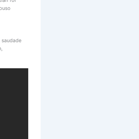
ian foi
pouso
a saudade
n,