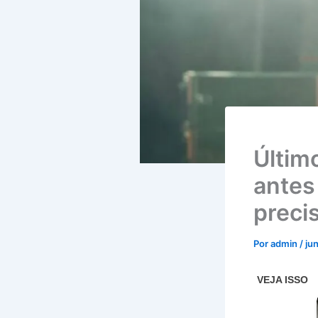
Últim
antes
preci
Por
admin
/
ju