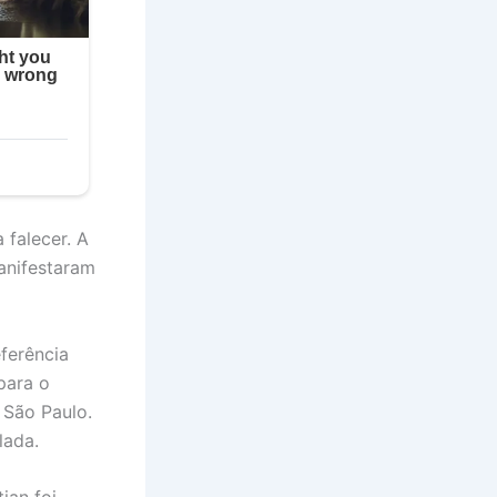
 falecer. A
manifestaram
ferência
para o
 São Paulo.
lada.