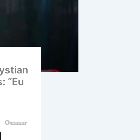
ystian
: “Eu