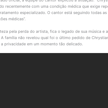
do oficial, a equipe do cantor explicou a situação: “Chryst
ado recentemente com uma condição médica que exige re
tratamento especializado. O cantor está seguindo todas as
ões médicas”.
steza pela perda do artista, fica o legado de sua música e 
 A família não revelou qual foi o último pedido de Chrystia
 a privacidade em um momento tão delicado.