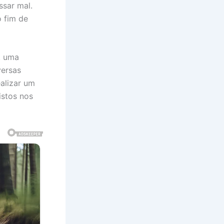
ssar mal.
 fim de
, uma
versas
ealizar um
istos nos