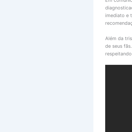
Em comunica
diagnostic
imediato e 
recomendaç
Além da tri
de seus fãs.
respeitando