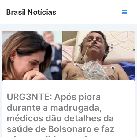
Ir
Brasil Notícias
para
Main
o
conteúdo
Men
URG3NTE: Após piora
durante a madrugada,
médicos dão detalhes da
saúde de Bolsonaro e faz