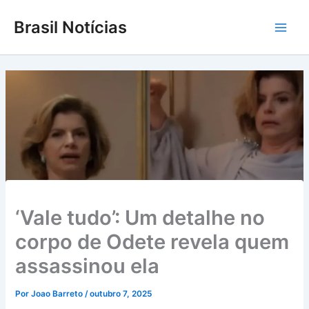
Ir
Brasil Notícias
para
Main
o
conteúdo
Men
‘Vale tudo’: Um detalhe no
corpo de Odete revela quem
assassinou ela
Por
Joao Barreto
/
outubro 7, 2025