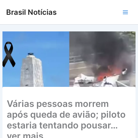
Ir
Brasil Notícias
para
Main
o
conteúdo
Men
Várias pessoas morrem
após queda de avião; piloto
estaria tentando pousar…
ver mais