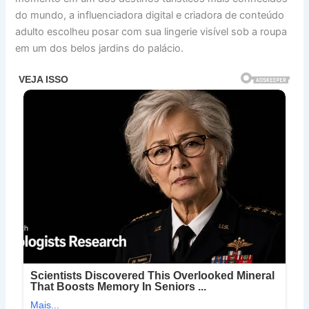
do mundo, a influenciadora digital e criadora de conteúdo
adulto escolheu posar com sua lingerie visível sob a roupa
em um dos belos jardins do palácio.