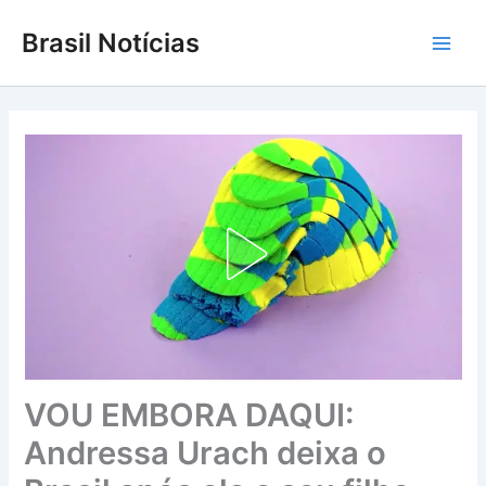
Ir
Brasil Notícias
para
Main
o
conteúdo
Men
VOU EMBORA DAQUI:
Andressa Urach deixa o