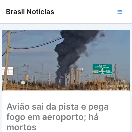
Ir
Brasil Notícias
para
Main
o
conteúdo
Men
Avião sai da pista e pega
fogo em aeroporto; há
mortos