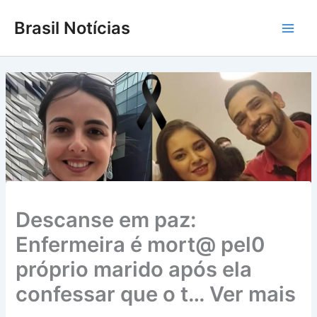
Ir
Brasil Notícias
para
Main
o
conteúdo
Men
Descanse em paz:
Enfermeira é mort@ pel0
próprio marido após ela
confessar que o t… Ver mais