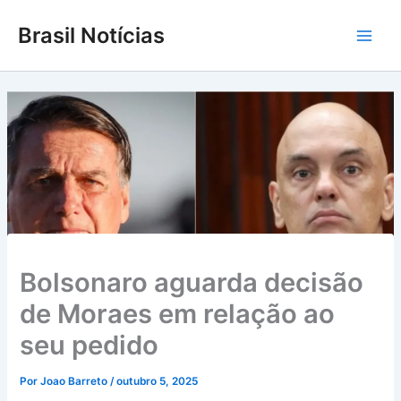
Ir
Brasil Notícias
para
Main
o
conteúdo
Men
Bolsonaro aguarda decisão
de Moraes em relação ao
seu pedido
Por
Joao Barreto
/
outubro 5, 2025