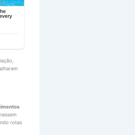
iação,
palharam
rimentos
omassem
indo rotas