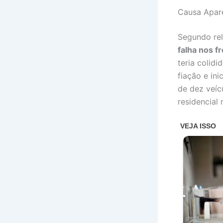
Causa Apare
Segundo rel
falha nos f
teria colid
fiação e in
de dez veíc
residencial 