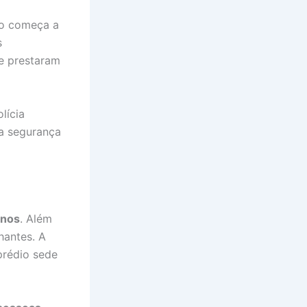
go começa a
s
te prestaram
lícia
 a segurança
anos
. Além
hantes. A
prédio sede