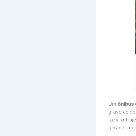
Um
ônibus 
grave acide
fazia o traj
gerando cen