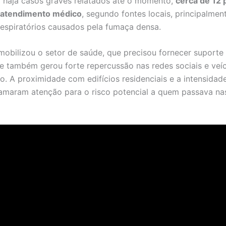
 haja casos graves relatados até o momento,
cerca de 12
atendimento médico
, segundo fontes locais, principalmen
espiratórios causados pela fumaça densa.
mobilizou o setor de saúde, que precisou fornecer suporte
 e também gerou forte repercussão nas redes sociais e veí
. A proximidade com edifícios residenciais e a intensidad
amaram atenção para o risco potencial a quem passava nas