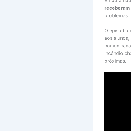
Embora não
receberam 
problemas r
O episódio 
aos alunos,
comunicação
incêndio ch
próximas.