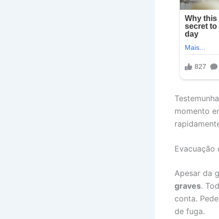
Testemunhas
momento em 
rapidamente
Evacuação 
Apesar da g
graves
. To
conta. Pede
de fuga.