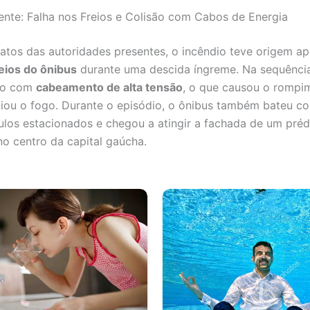
nte: Falha nos Freios e Colisão com Cabos de Energia
atos das autoridades presentes, o incêndio teve origem a
reios do ônibus
durante uma descida íngreme. Na sequência
ido com
cabeamento de alta tensão
, o que causou o rompi
iciou o fogo. Durante o episódio, o ônibus também bateu co
ulos estacionados e chegou a atingir a fachada de um préd
no centro da capital gaúcha.