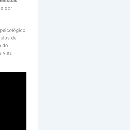
 pessoas
te por
 psicológico
culos de
e do
 vias