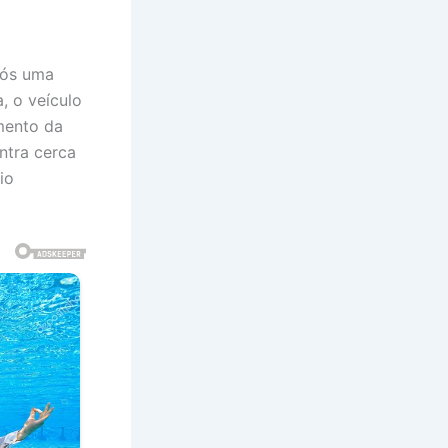
pós uma
, o veículo
mento da
ntra cerca
io