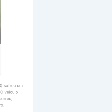
S) sofreu um
O veículo
correu,
ro.