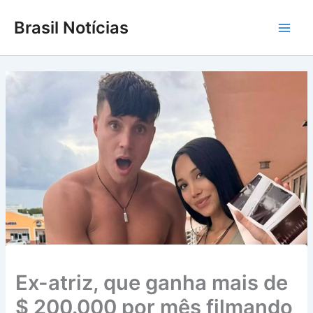
Ir
Brasil Notícias
para
Main
o
conteúdo
Men
Ex-atriz, que ganha mais de
$ 200.000 por mês filmando