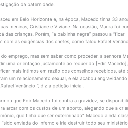
estigação da paternidade.
sceu em Belo Horizonte e, na época, Macedo tinha 33 anos
duas meninas, Cristiane e Viviane. Na ocasião, Maura foi co
bá das crianças. Porém, “a baixinha negra” passou a “ficar
 com as exigências dos chefes, como falou Rafael Venânc
o do emprego, mas sem saber como proceder, a senhora M
dir uma orientação justamente ao requerido [Edir Macedo]
ficar mais íntimos em razão dos conselhos recebidos, at
ram um relacionamento sexual, e ela acabou engravidando
Rafael Venâncio]”, diz a petição inicial.
ormou que Edir Macedo foi contra a gravidez, se disponibil
para arcar com os custos de um aborto, alegando que a cria
emônio, que tinha que ser exterminado”. Macedo ainda class
“sido enviada do inferno e iria destruir todo seu ministério”