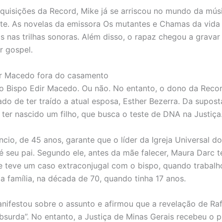
aquisições da Record, Mike já se arriscou no mundo da mús
te. As novelas da emissora Os mutantes e Chamas da vida
s nas trilhas sonoras. Além disso, o rapaz chegou a grava
 gospel.
ir Macedo fora do casamento
o Bispo Edir Macedo. Ou não. No entanto, o dono da Recor
do de ter traído a atual esposa, Esther Bezerra. Da supos
 ter nascido um filho, que busca o teste de DNA na Justiça
ncio, de 45 anos, garante que o líder da Igreja Universal d
 é seu pai. Segundo ele, antes da mãe falecer, Maura Darc t
 teve um caso extraconjugal com o bispo, quando trabalh
da família, na década de 70, quando tinha 17 anos.
anifestou sobre o assunto e afirmou que a revelação de Raf
 absurda”. No entanto, a Justiça de Minas Gerais recebeu o 