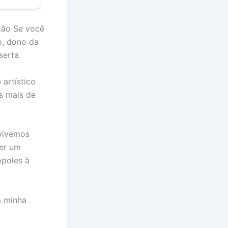
ção Se você
o, dono da
serta.
artístico
s mais de
 vivemos
ser um
ópoles à
a minha