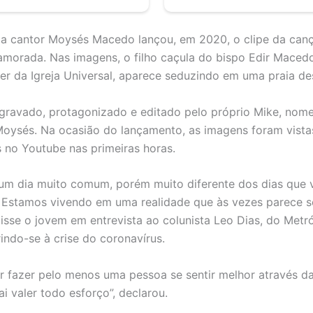
 a cantor Moysés Macedo lançou, em 2020, o clipe da can
amorada. Nas imagens, o filho caçula do bispo Edir Maced
der da Igreja Universal, aparece seduzindo em uma praia de
 gravado, protagonizado e editado pelo próprio Mike, nome 
oysés. Na ocasião do lançamento, as imagens foram vista
s no Youtube nas primeiras horas.
um dia muito comum, porém muito diferente dos dias que
 Estamos vivendo em uma realidade que às vezes parece 
disse o jovem em entrevista ao colunista Leo Dias, do Metr
rindo-se à crise do coronavírus.
r fazer pelo menos uma pessoa se sentir melhor através d
ai valer todo esforço”, declarou.