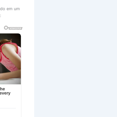
vido em um
: