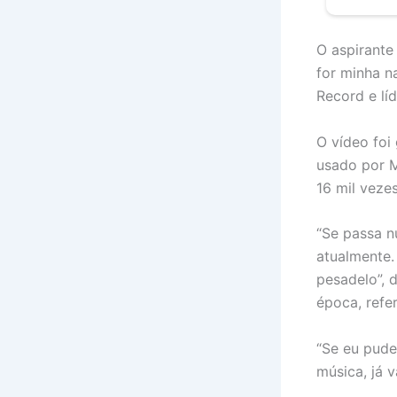
O aspirante
for minha n
Record e lí
O vídeo foi
usado por M
16 mil veze
“Se passa n
atualmente.
pesadelo”, 
época, refe
“Se eu pude
música, já v