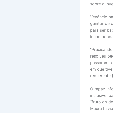
sobre a inv
Venâncio na
genitor de 
para ser ba
incomodada”
“Precisand
resolveu pe
passaram a 
em que tive
requerente [
O rapaz inf
inclusive, 
“fruto do d
Maura havia 