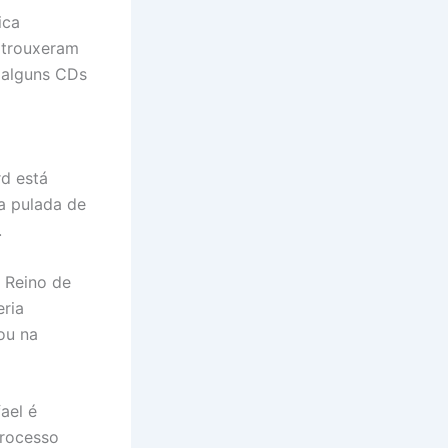
ica
 trouxeram
r alguns CDs
d está
ta pulada de
.
o Reino de
eria
ou na
ael é
processo