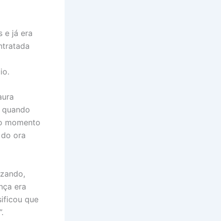
 e já era
ntratada
io.
aura
, quando
é o momento
 do ora
izando,
nça era
ificou que
.