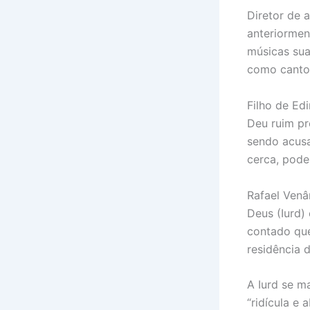
Diretor de 
anteriormen
músicas sua
como cantor
Filho de Ed
Deu ruim pr
sendo acusa
cerca, pode
Rafael Venâ
Deus (Iurd)
contado que
residência 
A Iurd se m
“ridícula e