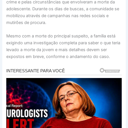
crime e pelas circunstâncias que envolveram a morte da
adolescente. Durante os dias de buscas, a comunidade se
mobilizou através de campanhas nas redes sociais e
mutirões de procura.
Mesmo com a morte do principal suspeito, a família está
exigindo uma investigação completa para saber o que teria
levado a morte da jovem e mais detalhes devem ser
expostos em breve, conforme o andamento do caso.