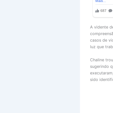
A vidente d
compreensão
casos de vi
luz que tra
Chaline tro
sugerindo q
executaram,
sido identif