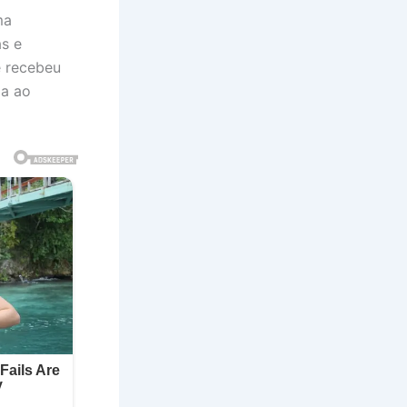
ma
as e
e recebeu
da ao