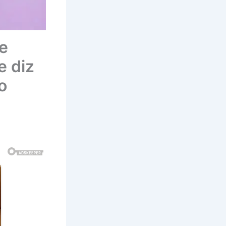
se
e diz
o