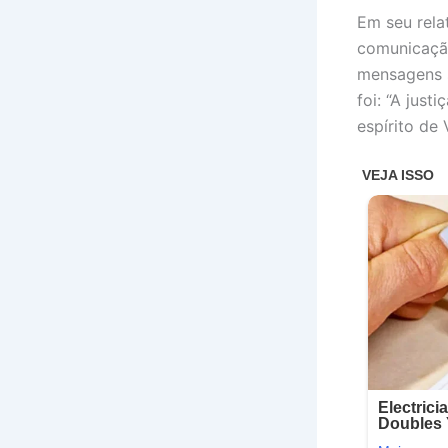
Em seu rela
comunicação
mensagens s
foi: “A just
espírito de V