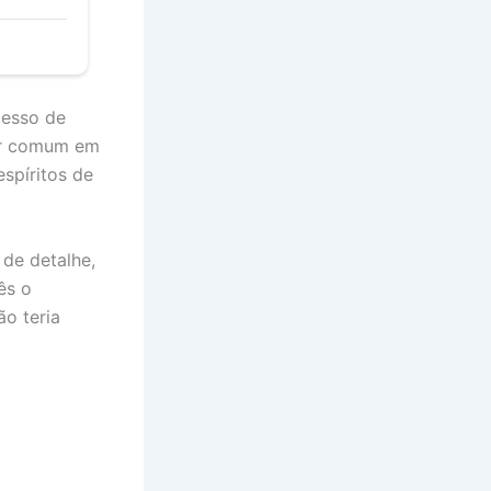
cesso de
ser comum em
spíritos de
de detalhe,
ês o
o teria