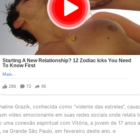
haline Grazik, conhecida como “vidente das estrelas”, ca
 um vídeo emocionante em suas redes sociais onde relata t
o uma conexão espiritual com Vitória, a jovem de 17 anos 
 na Grande São Paulo, em fevereiro deste ano. e