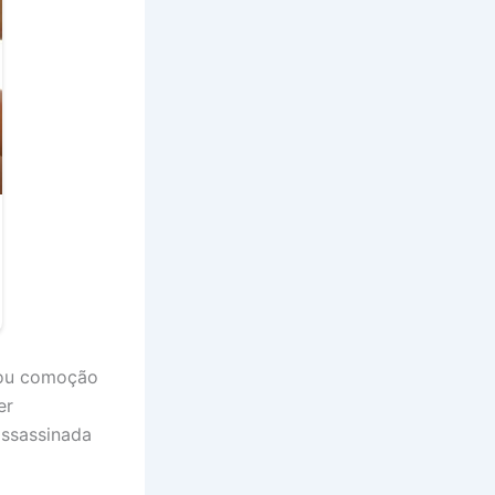
usou comoção
er
assassinada