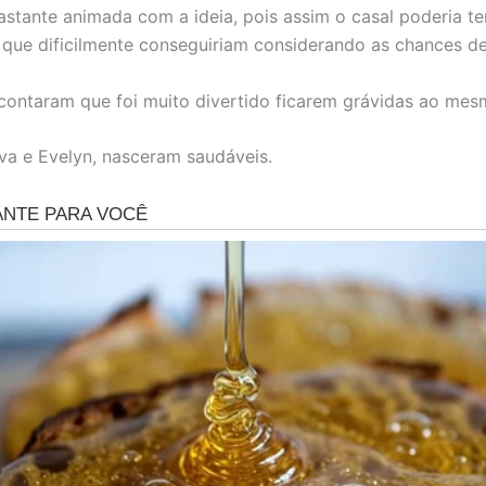
bastante animada com a ideia, pois assim o casal poderia te
 que dificilmente conseguiriam considerando as chances de 
 contaram que foi muito divertido ficarem grávidas ao me
va e Evelyn, nasceram saudáveis.