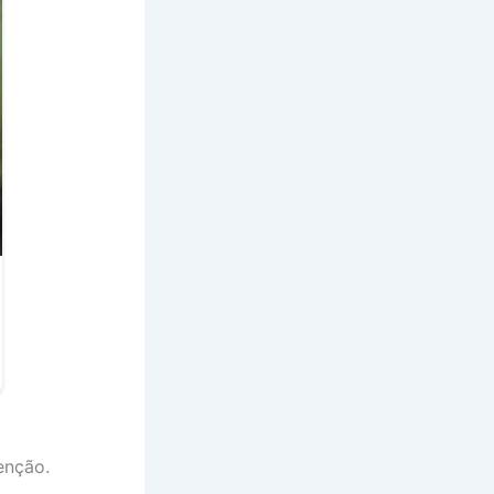
enção.