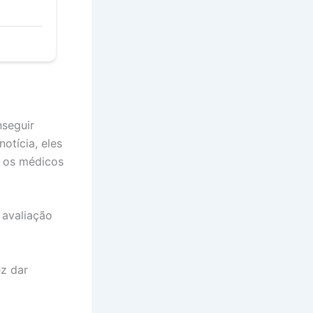
nseguir
otícia, eles
, os médicos
 avaliação
ez dar