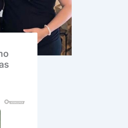
mo
as