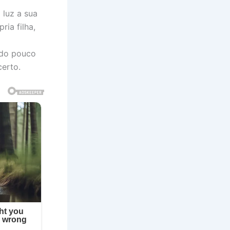
 luz a sua
ria filha,
ndo pouco
certo.