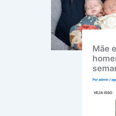
Mãe e
home
seman
Por
admin
/
ag