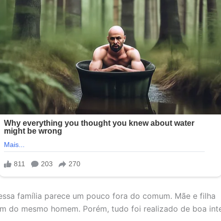
dessa família parece um pouco fora do comum. Mãe e filha
m do mesmo homem. Porém, tudo foi realizado de boa int