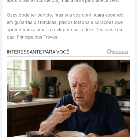
após o último acorde dói, mas a obra permanece viva.
Ozzy pode ter partido, mas sua voz continuará ecoando
em guitarras distorcidas, palcos lotados e corações que
aprenderam a amar o rock por causa dele. Descanse em
paz, Príncipe das Trevas.